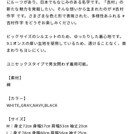
にルーツがあり、日本でもなじみのある名字です。「吉村」の
新たな魅力を発掘したい。そんな想いから生まれたのが #吉村
作字 です。さまざまな色と形で表現された、多様性あふれる #
吉村作字 をどうぞお楽しみください。
ビックサイズのシルエットのため、ゆったりした着心地です。
9.1オンスの厚い生地を使用しているため、透けることなく、首
まわりもヨレにくい。
ユニセックスタイプで男女問わず着用可能。
【素材】
綿
【カラー】
WHITE,GRAY,NAVY,BLACK
【サイズ】
M：身丈72㎝ 身幅57㎝ 肩幅53㎝ 袖丈23㎝
L：身丈76㎝ 身幅60㎝ 肩幅56㎝ 袖丈25㎝