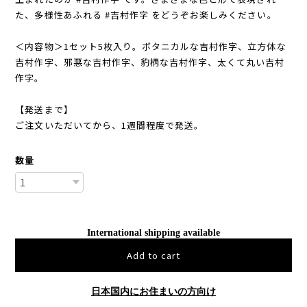
た、多様性あふれる #吉村作字 をどうぞお楽しみください。
＜内容物＞1セット5枚入り。ボタニカルな吉村作字、立方体な
吉村作字、邪悪な吉村作字、豹柄な吉村作字、太くて丸い吉村
作字。
【発送まで】
ご注文いただいてから、1週間程度で発送。
数量
International shipping available
Add to cart
日本国内にお住まいの方向け