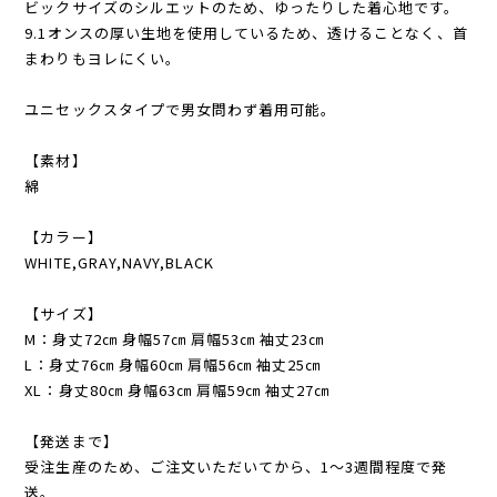
ビックサイズのシルエットのため、ゆったりした着心地です。
9.1オンスの厚い生地を使用しているため、透けることなく、首
まわりもヨレにくい。
ユニセックスタイプで男女問わず着用可能。
【素材】
綿
【カラー】
WHITE,GRAY,NAVY,BLACK
【サイズ】
M：身丈72㎝ 身幅57㎝ 肩幅53㎝ 袖丈23㎝
L：身丈76㎝ 身幅60㎝ 肩幅56㎝ 袖丈25㎝
XL：身丈80㎝ 身幅63㎝ 肩幅59㎝ 袖丈27㎝
【発送まで】
受注生産のため、ご注文いただいてから、1～3週間程度で発
送。