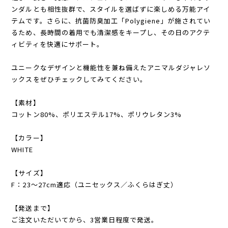
ンダルとも相性抜群で、スタイルを選ばずに楽しめる万能アイ
テムです。さらに、抗菌防臭加工「Polygiene」が施されてい
るため、長時間の着用でも清潔感をキープし、その日のアクテ
ィビティを快適にサポート。
ユニークなデザインと機能性を兼ね備えたアニマルダジャレソ
ックスをぜひチェックしてみてください。
【素材】
コットン80%、ポリエステル17%、ポリウレタン3%
【カラー】
WHITE
【サイズ】
F：23～27cm適応（ユニセックス／ふくらはぎ丈）
【発送まで】
ご注文いただいてから、3営業日程度で発送。